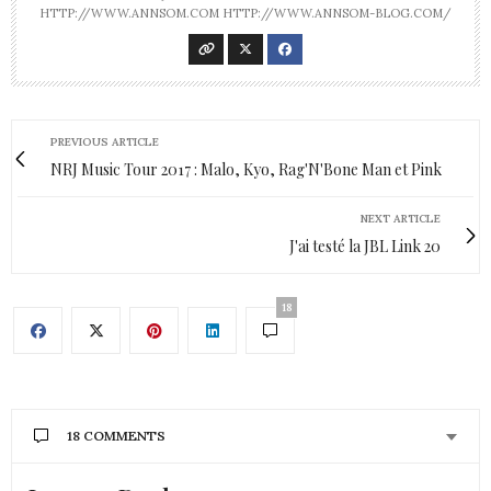
HTTP://WWW.ANNSOM.COM HTTP://WWW.ANNSOM-BLOG.COM/
PREVIOUS ARTICLE
NRJ Music Tour 2017 : Malo, Kyo, Rag'N'Bone Man et Pink
NEXT ARTICLE
J'ai testé la JBL Link 20
18
18 COMMENTS
CONSTACE
DIT :