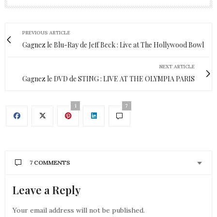
PREVIOUS ARTICLE
Gagnez le Blu-Ray de Jeff Beck : Live at The Hollywood Bowl
NEXT ARTICLE
Gagnez le DVD de STING : LIVE AT THE OLYMPIA PARIS
1
7
7 COMMENTS
Leave a Reply
MACHA
DIT :
Ah la chance!! Les enceintes JBL ont toujours un
super son !
Your email address will not be published.