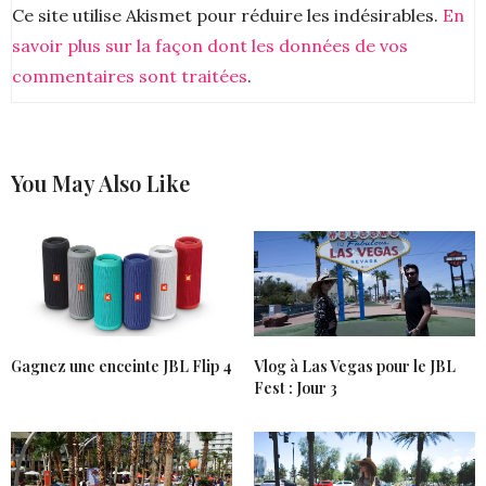
Ann’So M, comment te dire que le désir d’un bon
Ce site utilise Akismet pour réduire les indésirables.
En
son m’envahit à l’écoute de cette petite vidéo.
savoir plus sur la façon dont les données de vos
Alorssssss ouiiiiiiii je la veux !!!! Bonne fin de journée
commentaires sont traitées
.
20 DÉCEMBRE 2017 À 16 H 10 MIN
JENYCHOOZ
DIT :
Elle est super cool très chic
Biz Jeny
You May Also Like
20 DÉCEMBRE 2017 À 21 H 25 MIN
KESHIA
DIT :
Ah super, j’en veux un :ppp
Bisous
25 DÉCEMBRE 2017 À 23 H 00 MIN
Gagnez une enceinte JBL Flip 4
Vlog à Las Vegas pour le JBL
Fest : Jour 3