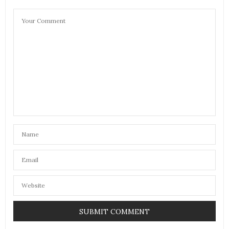
20 DÉCEMBRE 2017 À 11 H 19 MIN
ANONYME
DIT :
génial …et en plus le son à l’air d’être très bon merci
pour la découverte un futur cadeau en perspective…
merci toujours super ton blog…
20 DÉCEMBRE 2017 À 11 H 19 MIN
CONSTANCE
DIT :
C’est top ton truc !!
20 DÉCEMBRE 2017 À 11 H 20 MIN
RICHARD FORFAIT
DIT :
Énorme..superbe…grandiose…
Une enceinte au top du top…alors Père Noël, j’en
veut une…et au fait bien le groupe qu’on
entend….Me dit quelque chose….lol
20 DÉCEMBRE 2017 À 14 H 21 MIN
SERGE GONNELLAZ
DIT :