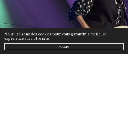
Nous utilisons des cookies pour vous garantir la meilleure
expérience sur notre site.
ACCEPT
ACTUALITÉS
8 DÉCEMBRE 2017
Gagnez le Blu-Ray de Jeff
Beck : Live at The Hollywood
Bowl
by
ANNSOM
Chers amis mélomanes, je reviens avec une
bonne nouvelle : je vous fais gagner le