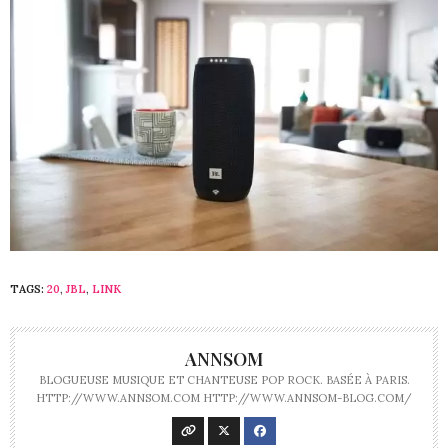
TAGS:
20
,
JBL
,
LINK
ANNSOM
BLOGUEUSE MUSIQUE ET CHANTEUSE POP ROCK. BASÉE À PARIS.
HTTP://WWW.ANNSOM.COM HTTP://WWW.ANNSOM-BLOG.COM/