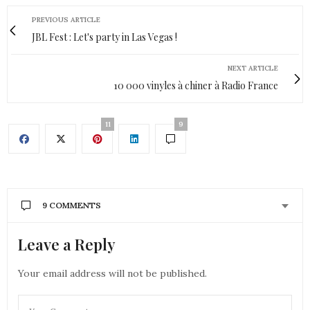
PREVIOUS ARTICLE
JBL Fest : Let's party in Las Vegas !
NEXT ARTICLE
10 000 vinyles à chiner à Radio France
11
9
9 COMMENTS
Leave a Reply
CONSTANCE
DIT :
Top Top Top !! hâte de voir la suite !
Your email address will not be published.
2 AOÛT 2017 À 12 H 53 MIN
OLIVIA
DIT :