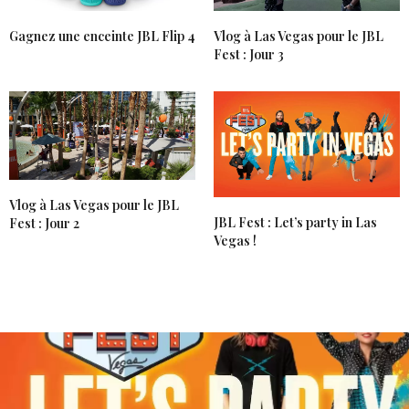
CARO*
DIT :
Une journée riche en émotion ! Merci pour cet
Gagnez une enceinte JBL Flip 4
Vlog à Las Vegas pour le JBL
article qui nous fait voyager avec toi ! Bises
Fest : Jour 3
15 AOÛT 2017 À 15 H 52 MIN
Vlog à Las Vegas pour le JBL
JBL Fest : Let’s party in Las
Fest : Jour 2
Vegas !