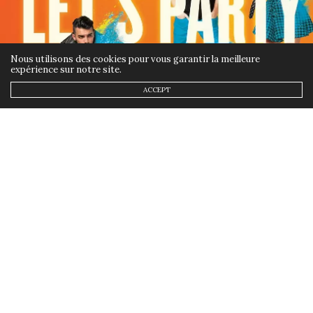
Nous utilisons des cookies pour vous garantir la meilleure
expérience sur notre site.
ACCEPT
ACTUALITÉS
21 JUILLET 2017
JBL Fest : Let’s party in Las
Vegas !
by
ANNSOM
Le JBL Fest , tu en as entendu parler?
Pour les 70 ans, la marque envahit Las
Vegas pour des événements concerts et
shows incroyables.