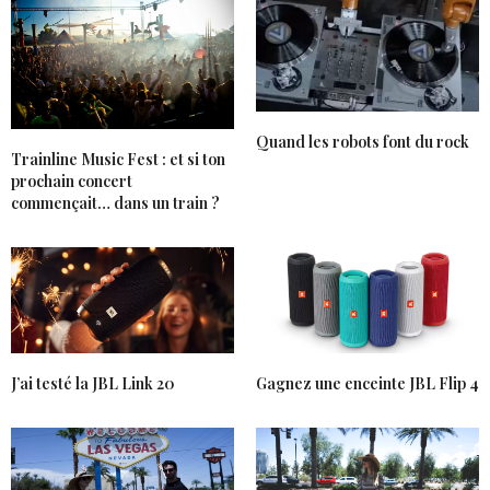
JENYCHOOZ
DIT :
Ca devait être dingue !
Biz Jeny
10 AOÛT 2017 À 9 H 03 MIN
Quand les robots font du rock
Trainline Music Fest : et si ton
ANNSOM
DIT :
prochain concert
@jenychooz oui je te confirme !! c’était dingue !
commençait… dans un train ?
10 AOÛT 2017 À 10 H 26 MIN
NINA
DIT :
Aux États Unis les choses sont grandioses et nous
mettent pleins d’étincelles dans les yeux.
12 AOÛT 2017 À 4 H 44 MIN
J’ai testé la JBL Link 20
Gagnez une enceinte JBL Flip 4
CARO*
DIT :
Très sympa cette vidéo et tes photos sont
splendides ! Le volcan est impressionnant ! Las
Vegas est sur ma liste des voyages à faire au moins
une fois dans sa vie, j’espère que j’aurais l’occasion