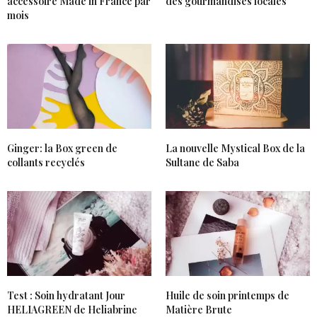
accessoire Made in France par
des gourmandises locales
mois
Ginger: la Box green de
La nouvelle Mystical Box de la
collants recyclés
Sultane de Saba
Test : Soin hydratant Jour
Huile de soin printemps de
HELIAGREEN de Heliabrine
Matière Brute