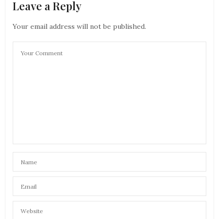
Leave a Reply
AURÉLIE - MOUNETTE
DIT :
Ah oui le mascara a l’air top, comme toi, je suis très
effet faux cils mais pas de paquet alors j’adore!
Your email address will not be published.
merci pour l’info, je vais voir si je peux le trouver
bises
Aurélie
7 JUIN 2019 À 9 H 58 MIN