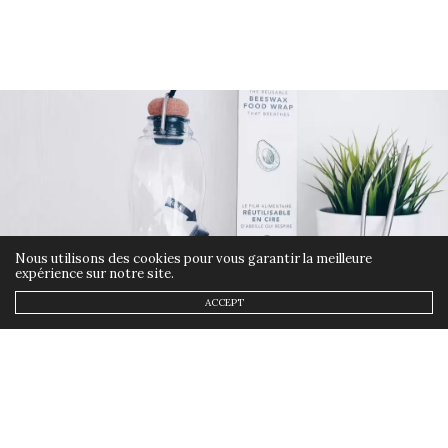
Nous utilisons des cookies pour vous garantir la meilleure
expérience sur notre site.
ACCEPT
CONCOURS
,
ETHIQUE
,
LIFESTYLE
5 JUIN 2019
Gagne ta routine zéro déchet
(concours)