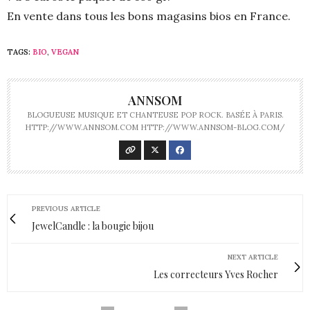
En vente dans tous les bons magasins bios en France.
TAGS:
BIO
,
VEGAN
ANNSOM
BLOGUEUSE MUSIQUE ET CHANTEUSE POP ROCK. BASÉE À PARIS.
HTTP://WWW.ANNSOM.COM HTTP://WWW.ANNSOM-BLOG.COM/
PREVIOUS ARTICLE
JewelCandle : la bougie bijou
NEXT ARTICLE
Les correcteurs Yves Rocher