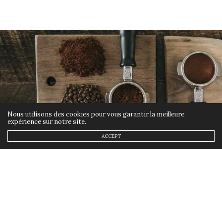
Nous utilisons des cookies pour vous garantir la meilleure
expérience sur notre site.
ACCEPT
ETHIQUE
,
FOOD
,
LIFESTYLE
6 AVRIL 2022
Machine à café: en finir avec
les capsules et dosettes
by
ANNSOM