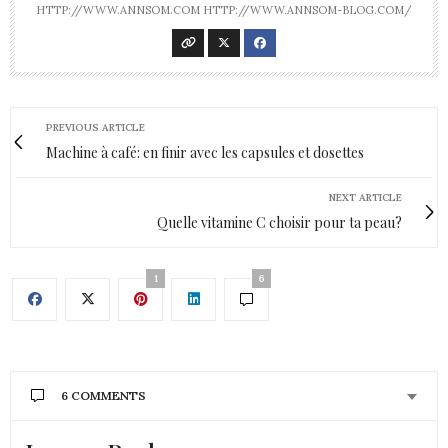
HTTP://WWW.ANNSOM.COM HTTP://WWW.ANNSOM-BLOG.COM/
PREVIOUS ARTICLE
Machine à café: en finir avec les capsules et dosettes
NEXT ARTICLE
Quelle vitamine C choisir pour ta peau?
1
6
6 COMMENTS
CONTANCE
DIT :