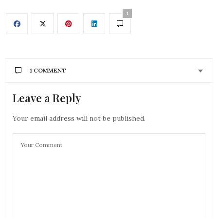
1
1 COMMENT
Leave a Reply
AURÉLIE - MOUNETTE
DIT :
ah moi, ca serait avec l’huile de jojoba pour mon cuir
chevelu gras
Your email address will not be published.
bisous
Aurélie
28 OCTOBRE 2019 À 12 H 22 MIN