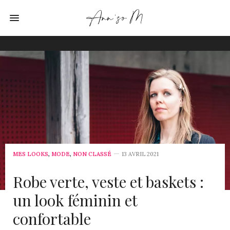
MES LOOKS
,
MODE
,
NON CLASSÉ
13 AVRIL 2021
Robe verte, veste et baskets :
un look féminin et
confortable