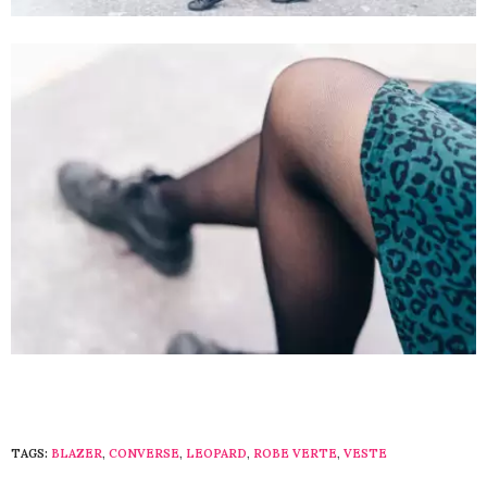
TAGS:
BLAZER
,
CONVERSE
,
LEOPARD
,
ROBE VERTE
,
VESTE