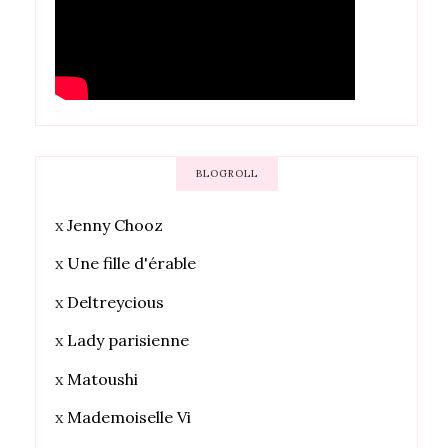
BLOGROLL
x
Jenny Chooz
x
Une fille d'érable
x
Deltreycious
x
Lady parisienne
x
Matoushi
x
Mademoiselle Vi