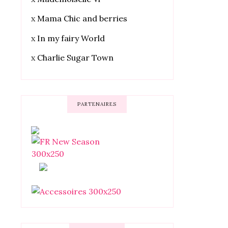
x
Mama Chic and berries
x
In my fairy World
x
Charlie Sugar Town
PARTENAIRES