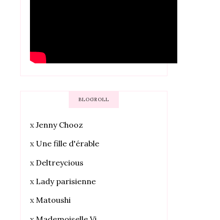
BLOGROLL
x
Jenny Chooz
x
Une fille d'érable
x
Deltreycious
x
Lady parisienne
x
Matoushi
x
Mademoiselle Vi