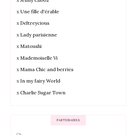
x
Une fille d'érable
x
Deltreycious
x
Lady parisienne
x
Matoushi
x
Mademoiselle Vi
x
Mama Chic and berries
x
In my fairy World
x
Charlie Sugar Town
PARTENAIRES