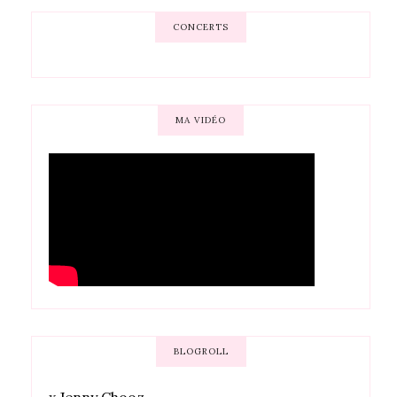
CONCERTS
MA VIDÉO
BLOGROLL
x
Jenny Chooz