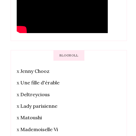
BLOGROLL
x
Jenny Chooz
x
Une fille d'érable
x
Deltreycious
x
Lady parisienne
x
Matoushi
x
Mademoiselle Vi