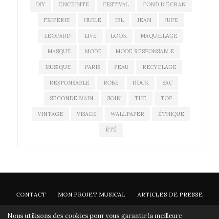
DIY
ENCEINTE
FESTIVAL
FOND D'ÉCRAN
FRIPERIE
HUILE
JBL
JEAN
JUPE
LEOPARD
LIVE
LOOK
MAQUILLAGE
MASQUE
MODE
MODE RESPONSABLE
MUSIQUE
PARIS
PEAU
RECYCLAGE
RESPONSABLE
ROBE
ROCK
SAC
SECONDE MAIN
SOIN
THE
TOP
VINTAGE
VISAGE
WALLPAPER
ÉTHIQUE
ÉTÉ
CONTACT
MON PROJET MUSICAL
ARTICLES DE PRESSE
NEWSLETTER
Nous utilisons des cookies pour vous garantir la meilleure