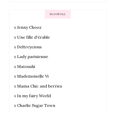
BLOGROLL
x
Jenny Chooz
x
Une fille d'érable
x
Deltreycious
x
Lady parisienne
x
Matoushi
x
Mademoiselle Vi
x
Mama Chic and berries
x
In my fairy World
x
Charlie Sugar Town