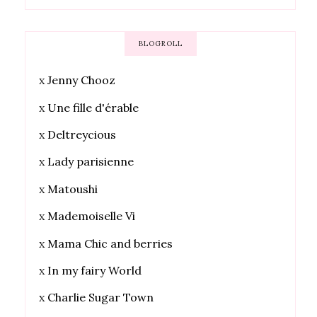
BLOGROLL
x
Jenny Chooz
x
Une fille d'érable
x
Deltreycious
x
Lady parisienne
x
Matoushi
x
Mademoiselle Vi
x
Mama Chic and berries
x
In my fairy World
x
Charlie Sugar Town