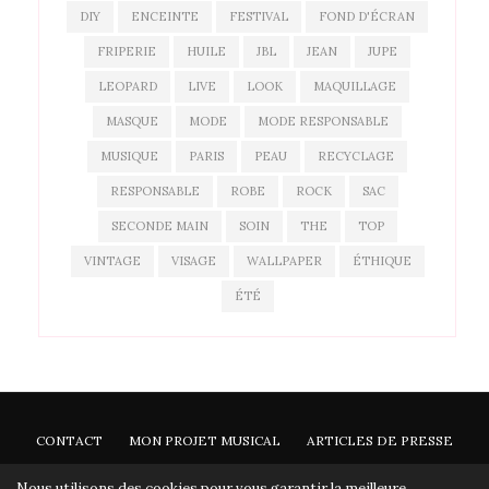
DIY
ENCEINTE
FESTIVAL
FOND D'ÉCRAN
FRIPERIE
HUILE
JBL
JEAN
JUPE
LEOPARD
LIVE
LOOK
MAQUILLAGE
MASQUE
MODE
MODE RESPONSABLE
MUSIQUE
PARIS
PEAU
RECYCLAGE
RESPONSABLE
ROBE
ROCK
SAC
SECONDE MAIN
SOIN
THE
TOP
VINTAGE
VISAGE
WALLPAPER
ÉTHIQUE
ÉTÉ
CONTACT
MON PROJET MUSICAL
ARTICLES DE PRESSE
NEWSLETTER
Nous utilisons des cookies pour vous garantir la meilleure