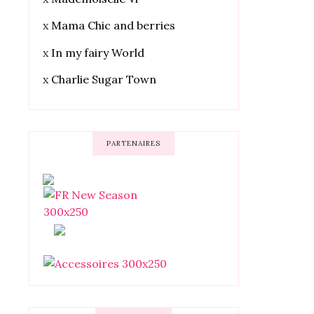
x
Mama Chic and berries
x
In my fairy World
x
Charlie Sugar Town
PARTENAIRES