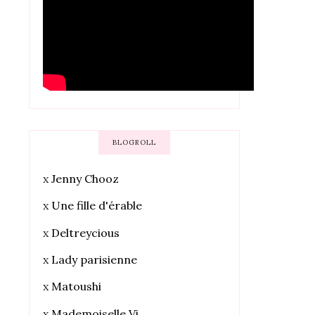
BLOGROLL
x
Jenny Chooz
x
Une fille d'érable
x
Deltreycious
x
Lady parisienne
x
Matoushi
x
Mademoiselle Vi