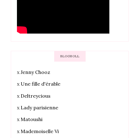
BLOGROLL
x
Jenny Chooz
x
Une fille d'érable
x
Deltreycious
x
Lady parisienne
x
Matoushi
x
Mademoiselle Vi