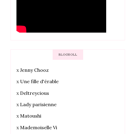
BLOGROLL
x
Jenny Chooz
x
Une fille d'érable
x
Deltreycious
x
Lady parisienne
x
Matoushi
x
Mademoiselle Vi