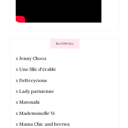
BLOGROLL
x
Jenny Chooz
x
Une fille d'érable
x
Deltreycious
x
Lady parisienne
x
Matoushi
x
Mademoiselle Vi
x
Mama Chic and berries