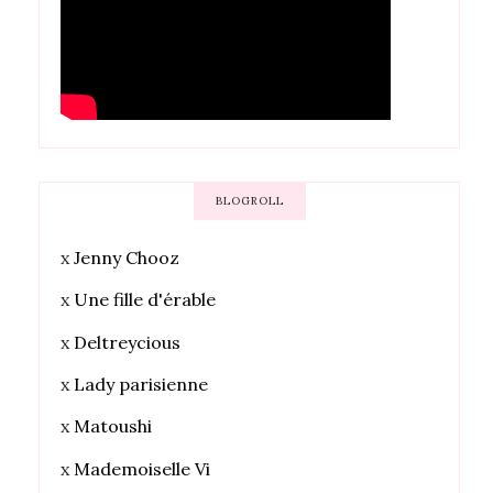
BLOGROLL
x
Jenny Chooz
x
Une fille d'érable
x
Deltreycious
x
Lady parisienne
x
Matoushi
x
Mademoiselle Vi