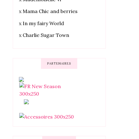
x
Mama Chic and berries
x
In my fairy World
x
Charlie Sugar Town
PARTENAIRES