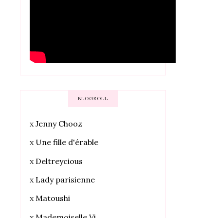
BLOGROLL
x
Jenny Chooz
x
Une fille d'érable
x
Deltreycious
x
Lady parisienne
x
Matoushi
x
Mademoiselle Vi