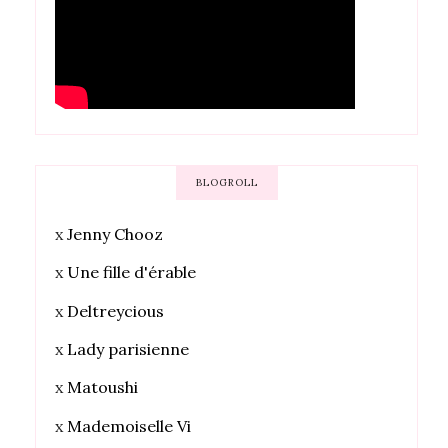
BLOGROLL
x
Jenny Chooz
x
Une fille d'érable
x
Deltreycious
x
Lady parisienne
x
Matoushi
x
Mademoiselle Vi