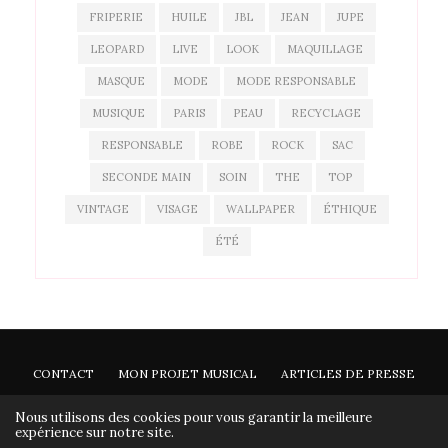
FRIPERIE
HUILE
JBL
JEAN
JUPE
LEOPARD
LIVE
LOOK
MAQUILLAGE
MASQUE
MODE
MODE RESPONSABLE
MUSIQUE
PARIS
PEAU
RECYCLAGE
RESPONSABLE
ROBE
ROCK
SAC
SECONDE MAIN
SOIN
THE
TOP
VINTAGE
VISAGE
WALLPAPER
ÉTHIQUE
ÉTÉ
CONTACT
MON PROJET MUSICAL
ARTICLES DE PRESSE
NEWSLETTER
Nous utilisons des cookies pour vous garantir la meilleure
expérience sur notre site.
Ann'so M © 2026 - Tous droits réservés -
Mentions légales