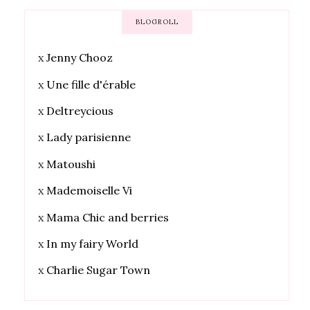
BLOGROLL
x
Jenny Chooz
x
Une fille d'érable
x
Deltreycious
x
Lady parisienne
x
Matoushi
x
Mademoiselle Vi
x
Mama Chic and berries
x
In my fairy World
x
Charlie Sugar Town