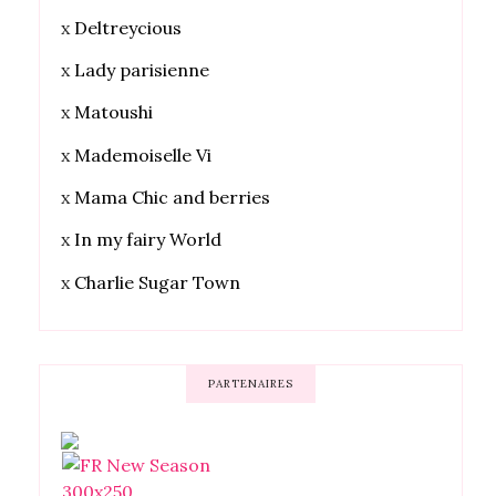
x
Deltreycious
x
Lady parisienne
x
Matoushi
x
Mademoiselle Vi
x
Mama Chic and berries
x
In my fairy World
x
Charlie Sugar Town
PARTENAIRES