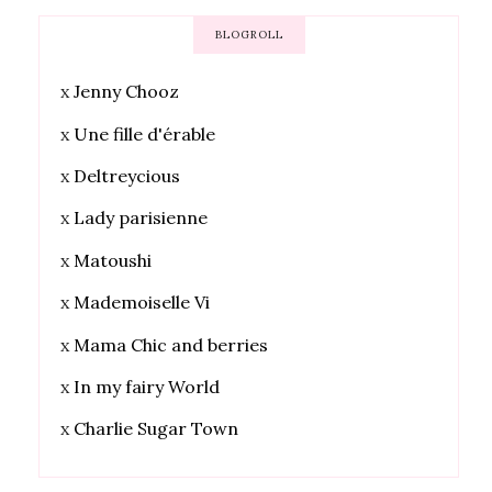
BLOGROLL
x
Jenny Chooz
x
Une fille d'érable
x
Deltreycious
x
Lady parisienne
x
Matoushi
x
Mademoiselle Vi
x
Mama Chic and berries
x
In my fairy World
x
Charlie Sugar Town