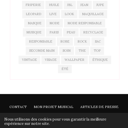
FRIPERIE
HUILE
JBL
JEAN
JUPE
LEOPARD
LIVE
LOOK
MAQUILLAGE
MASQUE
MODE
MODE RESPONSABLE
MUSIQUE
PARIS
PEAU
RECYCLAGE
RESPONSABLE
ROBE
ROCK
SAC
SECONDE MAIN
SOIN
THE
TOP
VINTAGE
VISAGE
WALLPAPER
ÉTHIQUE
ÉTÉ
CONTACT
MON PROJET MUSICAL
ARTICLES DE PRESSE
NEWSLETTER
Nous utilisons des cookies pour vous garantir la meilleure
expérience sur notre site.
Ann'so M © 2026 - Tous droits réservés -
Mentions légales