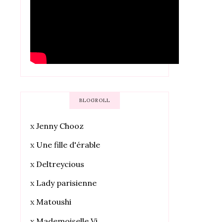
BLOGROLL
x
Jenny Chooz
x
Une fille d'érable
x
Deltreycious
x
Lady parisienne
x
Matoushi
x
Mademoiselle Vi