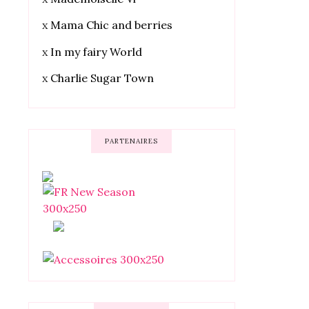
x
Mama Chic and berries
x
In my fairy World
x
Charlie Sugar Town
PARTENAIRES