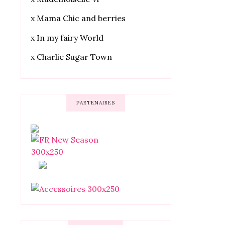
x
Mama Chic and berries
x
In my fairy World
x
Charlie Sugar Town
PARTENAIRES