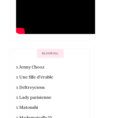
BLOGROLL
x
Jenny Chooz
x
Une fille d'érable
x
Deltreycious
x
Lady parisienne
x
Matoushi
x
Mademoiselle Vi