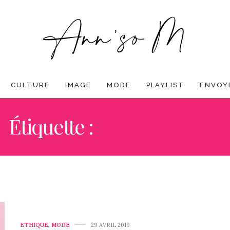
CULTURE
IMAGE
MODE
PLAYLIST
ENVOYE
Étiquette :
SACS VEGANS
ETHIQUE
,
MODE
29 AVRIL 2019