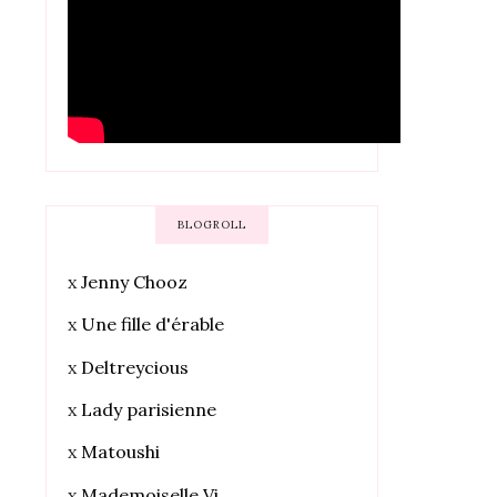
BLOGROLL
x
Jenny Chooz
x
Une fille d'érable
x
Deltreycious
x
Lady parisienne
x
Matoushi
x
Mademoiselle Vi