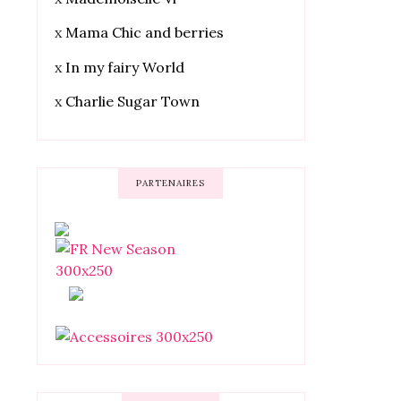
x
Mama Chic and berries
x
In my fairy World
x
Charlie Sugar Town
PARTENAIRES