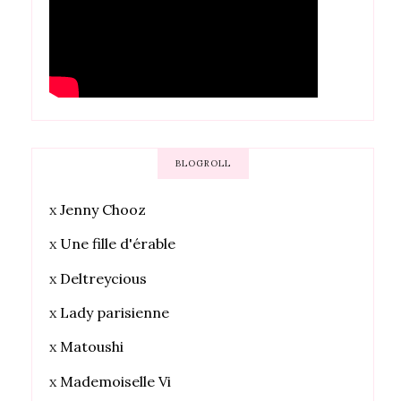
BLOGROLL
x
Jenny Chooz
x
Une fille d'érable
x
Deltreycious
x
Lady parisienne
x
Matoushi
x
Mademoiselle Vi