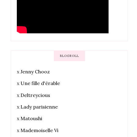
BLOGROLL
x
Jenny Chooz
x
Une fille d'érable
x
Deltreycious
x
Lady parisienne
x
Matoushi
x
Mademoiselle Vi