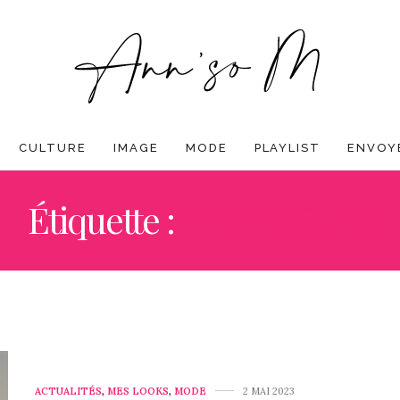
CULTURE
IMAGE
MODE
PLAYLIST
ENVOYE
Étiquette :
VESTE CUIR
ACTUALITÉS
,
MES LOOKS
,
MODE
2 MAI 2023