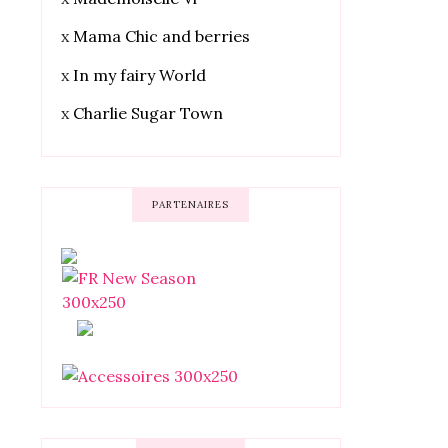
x
Mama Chic and berries
x
In my fairy World
x
Charlie Sugar Town
PARTENAIRES