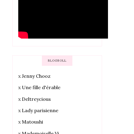
BLOGROLL
x
Jenny Chooz
x
Une fille d'érable
x
Deltreycious
x
Lady parisienne
x
Matoushi
x
Mademoiselle Vi