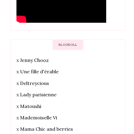
BLOGROLL
x
Jenny Chooz
x
Une fille d'érable
x
Deltreycious
x
Lady parisienne
x
Matoushi
x
Mademoiselle Vi
x
Mama Chic and berries