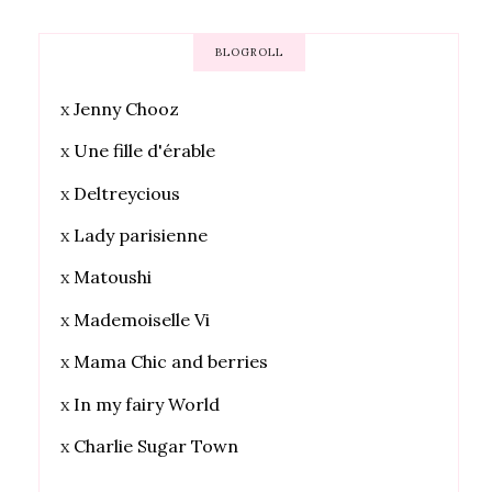
BLOGROLL
x
Jenny Chooz
x
Une fille d'érable
x
Deltreycious
x
Lady parisienne
x
Matoushi
x
Mademoiselle Vi
x
Mama Chic and berries
x
In my fairy World
x
Charlie Sugar Town