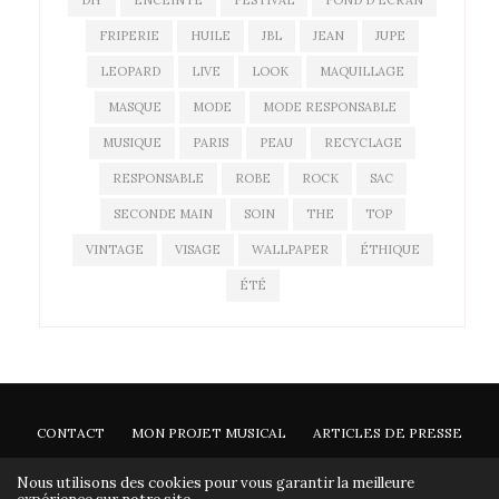
DIY
ENCEINTE
FESTIVAL
FOND D'ÉCRAN
FRIPERIE
HUILE
JBL
JEAN
JUPE
LEOPARD
LIVE
LOOK
MAQUILLAGE
MASQUE
MODE
MODE RESPONSABLE
MUSIQUE
PARIS
PEAU
RECYCLAGE
RESPONSABLE
ROBE
ROCK
SAC
SECONDE MAIN
SOIN
THE
TOP
VINTAGE
VISAGE
WALLPAPER
ÉTHIQUE
ÉTÉ
CONTACT
MON PROJET MUSICAL
ARTICLES DE PRESSE
NEWSLETTER
Nous utilisons des cookies pour vous garantir la meilleure