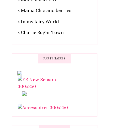
x
Mama Chic and berries
x
In my fairy World
x
Charlie Sugar Town
PARTENAIRES