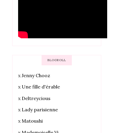
BLOGROLL
x
Jenny Chooz
x
Une fille d'érable
x
Deltreycious
x
Lady parisienne
x
Matoushi
x
Mademoiselle Vi