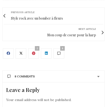
PREVIOUS ARTICLE
Style rock avec un bomber à fleurs
NEXT ARTICLE
Mon coup de coeur pour la harp
2
8
8 COMMENTS
Leave a Reply
AURÉLIE - MOUNETTE
DIT :
Pas mal cette découverte! Mais ça ne laisse pas de
sensation de gras?
Your email address will not be published.
Bises
Aurélie