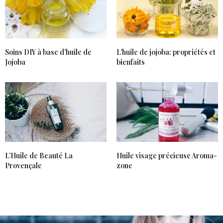
HEYLIBLOU
DIT :
Magnifiques photos et article, je devrais essayer
aussi les huiles mais je n’ai pas encore sauté le pas.
Soins DIY à base d’huile de
L’huile de jojoba: propriétés et
10 FÉVRIER 2019 À 22 H 47 MIN
Jojoba
bienfaits
L’Huile de Beauté La
Huile visage précieuse Aroma-
Provençale
zone