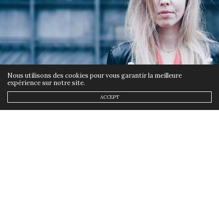
Nous utilisons des cookies pour vous garantir la meilleure
expérience sur notre site.
ACCEPT
MES LOOKS
,
MODE
15 JANVIER 2019
Style rock avec un bomber à
fleurs
by
ANNSOM
Le temps s’est adouci ces derniers jours et
je dois avouer que ce n’est pas pour me