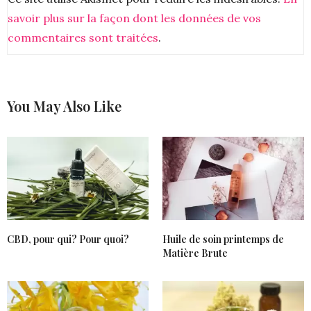
savoir plus sur la façon dont les données de vos
HER0XY
DIT :
commentaires sont traitées
.
Cette huile à l’air géniale ! Je n’ai encore jamais testé
de produits de cette marque. Ton article est
vraiment complet et donne sincèrement envie
d’avoir ce joli flacon dans la salle de bain !
17 JANVIER 2019 À 11 H 46 MIN
You May Also Like
LE PETIT MONDE DE NATIEAK
DIT :
Hello
Voici une composition des plus qualitative ! Ça fait
plaisir de voir une concentration d’ingrédients bio
aussi importante.
Bises
17 JANVIER 2019 À 15 H 03 MIN
CBD, pour qui? Pour quoi?
Huile de soin printemps de
FORTY BEAUTY
DIT :
Matière Brute
Quel démaquillant luxueux ! Moi qui ne me
démaquille qu’à l’huile, je suis tentée.
Bisous
18 JANVIER 2019 À 22 H 42 MIN