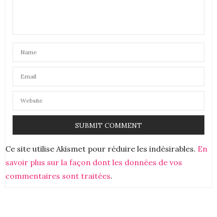
La Robe Noire
IG :
@Saskiabzn
Saskia! xo
28 MAI 2018 À 12 H 42 MIN
ANONYME
DIT :
Nice song as usual !!!
29 MAI 2018 À 10 H 21 MIN
LÉA ROUSSEL
DIT :
Génial !
29 MAI 2018 À 22 H 57 MIN
Ce site utilise Akismet pour réduire les indésirables.
En
CAROLE SERRES
DIT :
savoir plus sur la façon dont les données de vos
Bonjour,
commentaires sont traitées
.
Oh génial, je n’ai jamais eu la chance de les voir en
concert alors pouvoir me délecter devant ce DVD,
çà serait juste TOP !
Je suis abonnée à la NL (serrescarole@****) et te
suis sur YT où j’ai liké la vidéo.