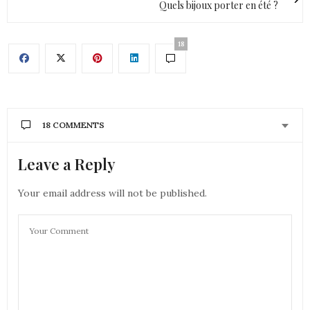
Quels bijoux porter en été ?
18
18 COMMENTS
Leave a Reply
STÉPHANE SULIKOWSKI
DIT :
Top, super, merci !!!
Et comment que je participe, rien que pour le plaisir
Your email address will not be published.
de pouvoir voir et revoir leur show sur scene !
Merci encore pour ce concours
28 MAI 2018 À 12 H 04 MIN
SASKIA BZN
DIT :
Une grande fan de Rammstein, je participe et
croise les doigts <3
saskiabzn@hotmail.com