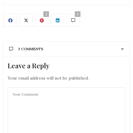
2
3
3 COMMENTS
Leave a Reply
AURÉLIE - MOUNETTE
DIT :
Ah oui, comme tu dis, ca bouge pas mal en ce
moment, c’est top pour la planète!
Your email address will not be published.
bises
Aurélie
4 JUIN 2019 À 10 H 21 MIN
MONIQUE
DIT :
classe, très chic
6 JUIN 2019 À 17 H 00 MIN