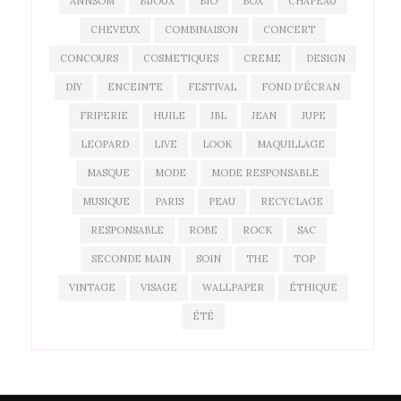
ANNSOM
BIJOUX
BIO
BOX
CHAPEAU
CHEVEUX
COMBINAISON
CONCERT
CONCOURS
COSMETIQUES
CREME
DESIGN
DIY
ENCEINTE
FESTIVAL
FOND D'ÉCRAN
FRIPERIE
HUILE
JBL
JEAN
JUPE
LEOPARD
LIVE
LOOK
MAQUILLAGE
MASQUE
MODE
MODE RESPONSABLE
MUSIQUE
PARIS
PEAU
RECYCLAGE
RESPONSABLE
ROBE
ROCK
SAC
SECONDE MAIN
SOIN
THE
TOP
VINTAGE
VISAGE
WALLPAPER
ÉTHIQUE
ÉTÉ