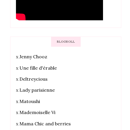
BLOGROLL
x
Jenny Chooz
x
Une fille d'érable
x
Deltreycious
x
Lady parisienne
x
Matoushi
x
Mademoiselle Vi
x
Mama Chic and berries