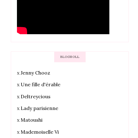
BLOGROLL
x
Jenny Chooz
x
Une fille d'érable
x
Deltreycious
x
Lady parisienne
x
Matoushi
x
Mademoiselle Vi