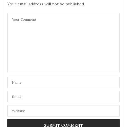
mettre le matin avant sa crème de jour?
Your email address will not be published.
Bisous
Aurélie
18 MARS 2019 À 10 H 50 MIN
ANNSOM
DIT :
@ Aurélie – Mounette : oui dans ce cas là je te
conseille d’en prendre une toute petite quantité
pour que ça rentre bien dans la peau
18 MARS 2019 À 12 H 58 MIN
LES TESTS DE STÉPHANIE
DIT :
Oh je connaissais pas du tout , j’adore cette marque
de produit
4 AVRIL 2019 À 8 H 02 MIN