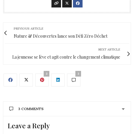
PREVIOUS ARTICLE
Nature & Découvertes lance son Défi Zéro Déchet
NEXT ARTICLE
La jeunesse se lève et agit contre le changement climatique
3
3
3 COMMENTS
Leave a Reply
AURÉLIE - MOUNETTE
DIT :
ah oui, didonc, on peut pas faire mieux! On peut la