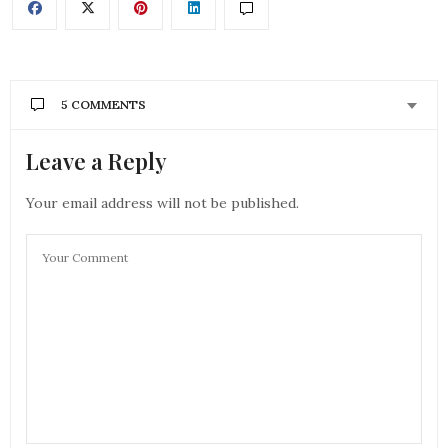
5 COMMENTS
Leave a Reply
AURÉLIE - MOUNETTE
DIT :
Trop belle, j’adore tes photos toute en douceur
bises
Your email address will not be published.
Aurélie
8 OCTOBRE 2018 À 11 H 25 MIN
JENYCHOOZ
DIT :
Je ne connaissais pas du tout cette marque, une
bien belle découverte
Biz Jeny
8 OCTOBRE 2018 À 14 H 11 MIN
UNE FILLE PAS PARISIENNE
DIT :
Coucou,