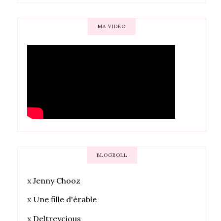
MA VIDÉO
BLOGROLL
x
Jenny Chooz
x
Une fille d'érable
x
Deltreycious