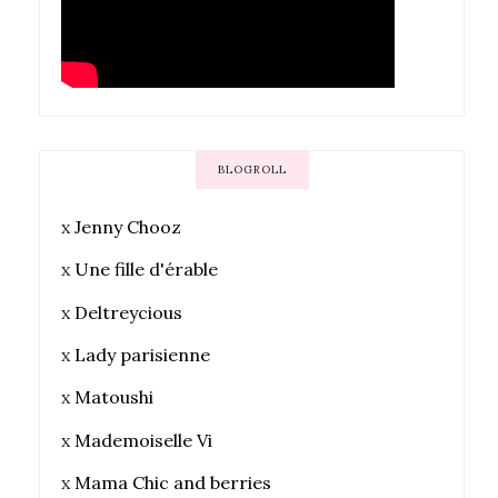
BLOGROLL
x
Jenny Chooz
x
Une fille d'érable
x
Deltreycious
x
Lady parisienne
x
Matoushi
x
Mademoiselle Vi
x
Mama Chic and berries