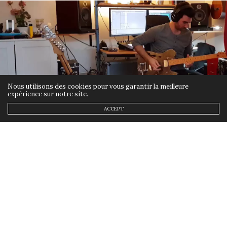
Nous utilisons des cookies pour vous garantir la meilleure
expérience sur notre site.
ACCEPT
ACTUALITÉS
8 AVRIL 2020
#TogetherAtHome : Live 4 en
électrique
by
ANNSOM
Toujours en confinement musical mais
électrique s’il te plaît ! On tient le choc ici,