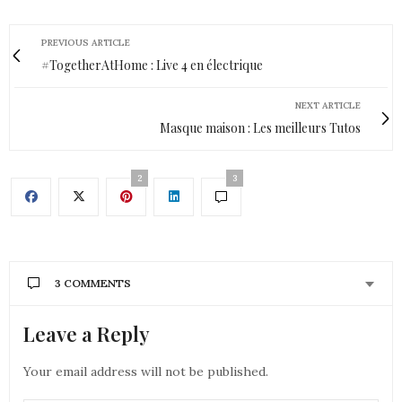
PREVIOUS ARTICLE
#TogetherAtHome : Live 4 en électrique
NEXT ARTICLE
Masque maison : Les meilleurs Tutos
2
3
3 COMMENTS
Leave a Reply
AUDREY
DIT :
Coucou
Ce serait des produits qui me plairaient sans doute
Your email address will not be published.
!
Des bisous