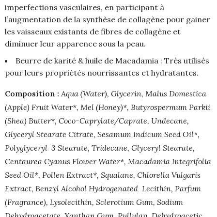
imperfections vasculaires, en participant à
l’augmentation de la synthèse de collagène pour gainer
les vaisseaux existants de fibres de collagène et
diminuer leur apparence sous la peau.
Beurre de karité & huile de Macadamia : Très utilisés
pour leurs propriétés nourrissantes et hydratantes.
Composition :
Aqua (Water), Glycerin, Malus Domestica
(Apple) Fruit Water*, Mel (Honey)*, Butyrospermum Parkii
(Shea) Butter*, Coco-Caprylate/Caprate, Undecane,
Glyceryl Stearate Citrate, Sesamum Indicum Seed Oil*,
Polyglyceryl-3 Stearate, Tridecane, Glyceryl Stearate,
Centaurea Cyanus Flower Water*, Macadamia Integrifolia
Seed Oil*, Pollen Extract*, Squalane, Chlorella Vulgaris
Extract, Benzyl Alcohol Hydrogenated Lecithin, Parfum
(Fragrance), Lysolecithin, Sclerotium Gum, Sodium
Dehydroacetate, Xanthan Gum, Pullulan, Dehydroacetic