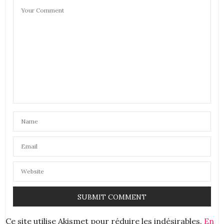
Audrey
https://pausecafeavecaudrey.fr
10 AVRIL 2020 À 10 H 57 MIN
CONSTANCE
DIT :
Au miel c’est top ça
10 AVRIL 2020 À 16 H 16 MIN
AURÉLIE - MOUNETTE
DIT :
Parfait ce masque pour prendre soin de soi en ce
moment!
au miel ca doit etre trop bien!
bises
Aurélie
12 AVRIL 2020 À 20 H 05 MIN
Ce site utilise Akismet pour réduire les indésirables.
En