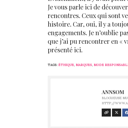
Je vous parle ici de découve
rencontres. Ceux qui sont v
histoire. Car, oui, il y a tou
engagements. Je n’oublie pa
que j’ai pu rencontrer en « v
présenté ici.
TAGS:
ÉTHIQUE
,
MARQUES
,
MODE RESPONSABL
ANNSOM
BLOGUEUSE MUS
HTTP://WWW.