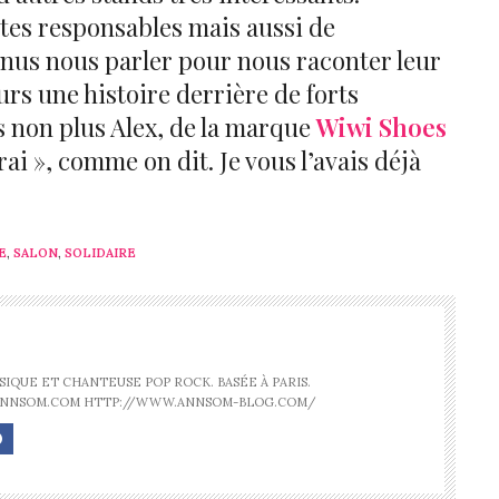
rtes responsables mais aussi de
enus nous parler pour nous raconter leur
jours une histoire derrière de forts
s non plus Alex, de la marque
Wiwi Shoes
rai », comme on dit. Je vous l’avais déjà
E
,
SALON
,
SOLIDAIRE
IQUE ET CHANTEUSE POP ROCK. BASÉE À PARIS.
ANNSOM.COM HTTP://WWW.ANNSOM-BLOG.COM/