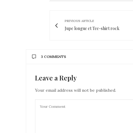
PREVIOUS ARTICLE
Jupe longue et Tee-shirt rock
3 COMMENTS
Leave a Reply
AURÉLIE - MOUNETTE
DIT :
Le sac noir est trop beau! Tu vas faire de
bises
Your email address will not be published.
Aurélie
11 SEPTEMBRE 2019 À 15 H 32 MIN
FORTY BEAUTY
DIT :
Coucou !
J’aurais adoré aller à ce salon, mais malh
Merci pour ce compte-rendu !