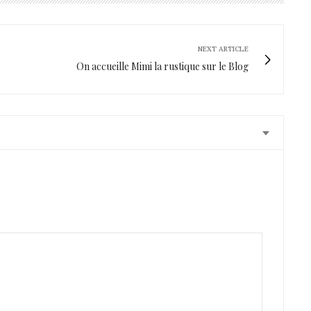
NEXT ARTICLE
On accueille Mimi la rustique sur le Blog
s achats par la suite?
eureusement, c’est difficile de me rendre à Paris.