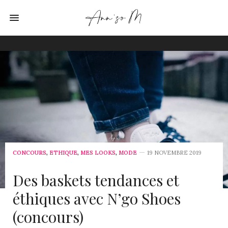
CONCOURS
,
ETHIQUE
,
MES LOOKS
,
MODE
19 NOVEMBRE 2019
Des baskets tendances et
éthiques avec N’go Shoes
(concours)