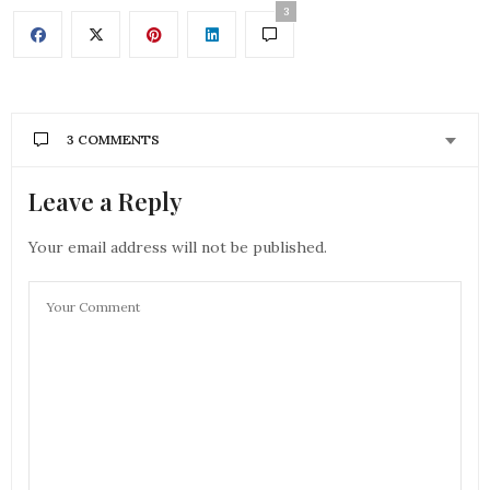
3
3 COMMENTS
Leave a Reply
AURÉLIE - MOUNETTE
DIT :
J’aime pas trop trop ce modèle un peu large pour
mes pieds déjà bien assez large lol mais le concept
Your email address will not be published.
est super.
bises
Aurélie
19 NOVEMBRE 2019 À 10 H 50 MIN
ANONYME
DIT :
Super concept allier l’utile à l’éthique ça me parle
merci pour cette info, je vais participer au concours
et aller voir sur le site N’go Shoes voir ce qu’il est
possible de faire , toujours aussi bien ton blog
merci…