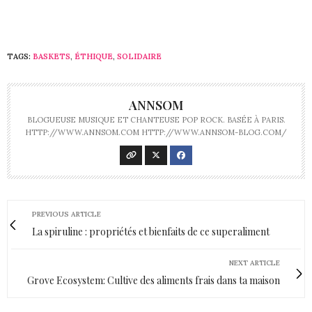
TAGS:
BASKETS
,
ÉTHIQUE
,
SOLIDAIRE
ANNSOM
BLOGUEUSE MUSIQUE ET CHANTEUSE POP ROCK. BASÉE À PARIS.
HTTP://WWW.ANNSOM.COM HTTP://WWW.ANNSOM-BLOG.COM/
PREVIOUS ARTICLE
La spiruline : propriétés et bienfaits de ce superaliment
NEXT ARTICLE
Grove Ecosystem: Cultive des aliments frais dans ta maison