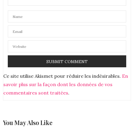
20 NOVEMBRE 2019 À 10 H 45 MIN
CONSTANCE
DIT :
J’ai participé ! merci
20 NOVEMBRE 2019 À 11 H 34 MIN
Ce site utilise Akismet pour réduire les indésirables.
En
savoir plus sur la façon dont les données de vos
commentaires sont traitées
.
You May Also Like