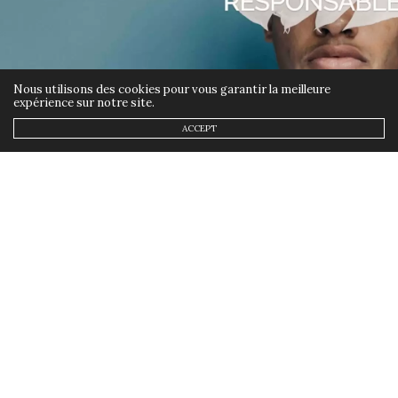
Nous utilisons des cookies pour vous garantir la meilleure
expérience sur notre site.
ACCEPT
ETHIQUE
,
MODE
15 AVRIL 2019
WeDressFair participe à la
fashion revolution et éveille
les consciences à Lyon
by
ANNSOM
La semaine du 22 avril est marquée
par un triste événement :
l’anniversaire de l’effondrement du