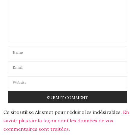
Coucou !
En effet, tout cela est plein de bonnes choses pour
la peau ; par contre, j’ai horreur de ce qui colle sur la
peau, alors je vais passer mon chemin !
Bisous
18 AVRIL 2019 À 23 H 48 MIN
Ce site utilise Akismet pour réduire les indésirables.
En
savoir plus sur la façon dont les données de vos
commentaires sont traitées
.