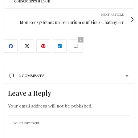
consciences à Lyon
NEXT ARTICLE
Mon Ecosystème : un Terrarium œuf Ficus Châtaignier
2
2 COMMENTS
Leave a Reply
AURÉLIE - MOUNETTE
DIT :
Super recette, moi qui aime le miel en plus!
Je vais essayer de la faire,
Your email address will not be published.
bises
Aurélie
18 AVRIL 2019 À 9 H 36 MIN
FORTY BEAUTY
DIT :