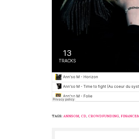
TAGS:
ANNSOM
,
CD
,
CROWDFUNDING
,
FINANCE