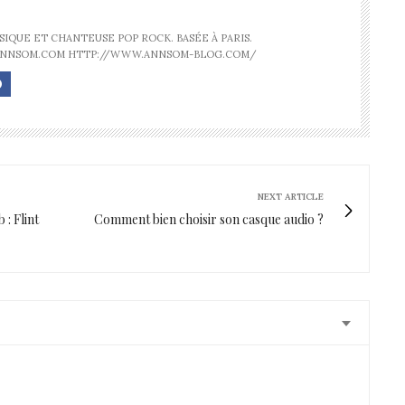
IQUE ET CHANTEUSE POP ROCK. BASÉE À PARIS.
ANNSOM.COM HTTP://WWW.ANNSOM-BLOG.COM/
NEXT ARTICLE
 : Flint
Comment bien choisir son casque audio ?
de moi