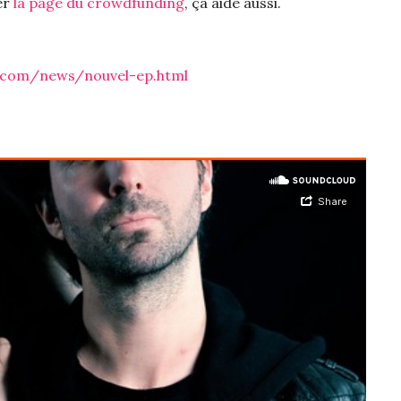
er
la page du crowdfunding
, ça aide aussi.
.com/news/nouvel-ep.html