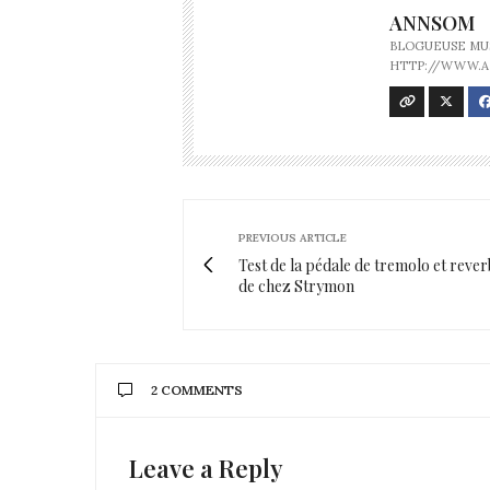
ANNSOM
BLOGUEUSE MUS
HTTP://WWW.
PREVIOUS ARTICLE
Test de la pédale de tremolo et reverb
de chez Strymon
2 COMMENTS
Leave a Reply
CONSTANCE
DIT :
C’est super ça !! je vais en parler autour 