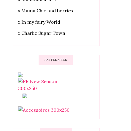
x
Mama Chic and berries
x
In my fairy World
x
Charlie Sugar Town
PARTENAIRES