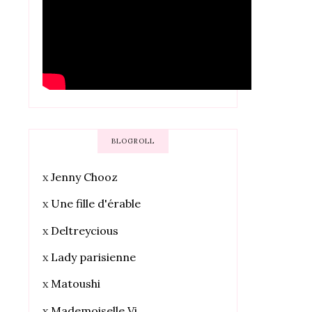
BLOGROLL
x
Jenny Chooz
x
Une fille d'érable
x
Deltreycious
x
Lady parisienne
x
Matoushi
x
Mademoiselle Vi