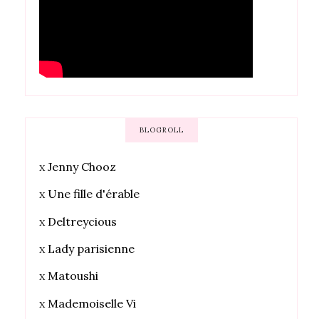
BLOGROLL
x
Jenny Chooz
x
Une fille d'érable
x
Deltreycious
x
Lady parisienne
x
Matoushi
x
Mademoiselle Vi